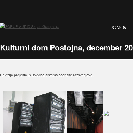
DOMOV
Kulturni dom Postojna, december 2
Revizija projekta in izvedba sistema scenske razsvetljave.