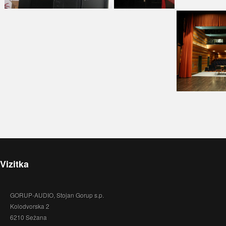
Vizitka
GORUP-AUDIO, Stojan Gorup s.p.
Kolodvorska 2
6210 Sežana