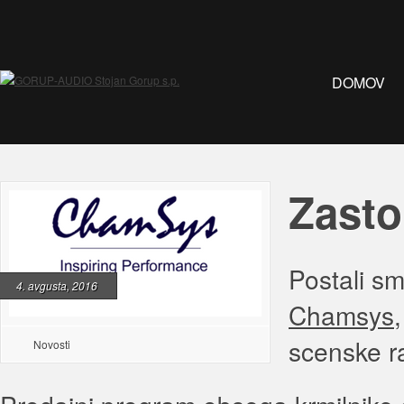
DOMOV
Zast
Postali sm
4. avgusta, 2016
Chamsys
scenske ra
Novosti