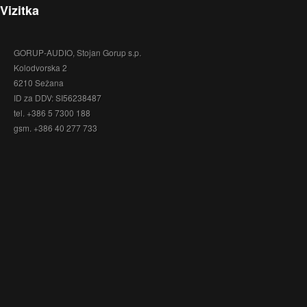
Vizitka
GORUP-AUDIO, Stojan Gorup s.p.
Kolodvorska 2
6210 Sežana
ID za DDV: SI56238487
tel. +386 5 7300 188
gsm. +386 40 277 733