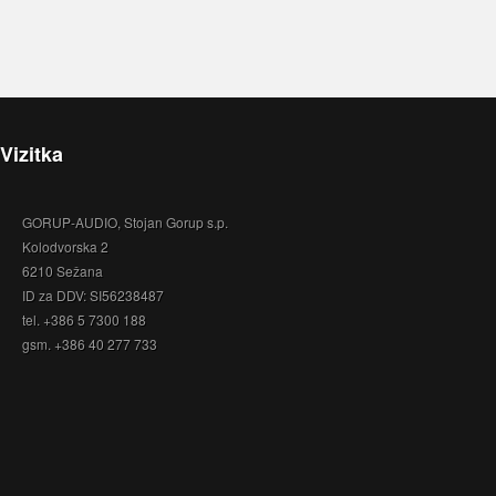
Vizitka
GORUP-AUDIO, Stojan Gorup s.p.
Kolodvorska 2
6210 Sežana
ID za DDV: SI56238487
tel. +386 5 7300 188
gsm. +386 40 277 733