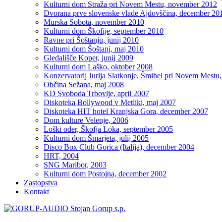
Kulturni dom Straža pri Novem Mestu, november 2012
Dvorana prve slovenske vlade Ajdovščina, december 20
Murska Sobota, november 2010
Kulturni dom Škofije, september 2010
Ravne pri Šoštanju, junij 2010
Kulturni dom Šoštanj, maj 2010
Gledališče Koper, junij 2009
Kulturni dom Laško, oktober 2008
Konzervatorij Jurija Slatkonje, Šmihel pri Novem Mestu,
Občina Sežana, maj 2008
KD Svoboda Trbovlje, april 2007
Diskoteka Bollywood v Metliki, maj 2007
Diskoteka HIT hotel Kranjska Gora, december 2007
Dom kulture Velenje, 2006
Loški oder, Škofja Loka, september 2005
Kulturni dom Šmarjeta, julij 2005
Disco Box Club Gorica (Italija), december 2004
HRT, 2004
SNG Maribor, 2003
Kulturni dom Postojna, december 2002
Zastopstva
Kontakt