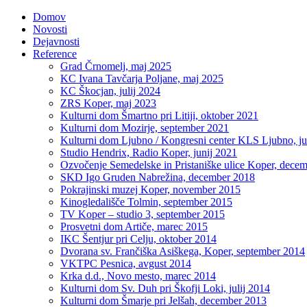
Domov
Novosti
Dejavnosti
Reference
Grad Črnomelj, maj 2025
KC Ivana Tavčarja Poljane, maj 2025
KC Škocjan, julij 2024
ZRS Koper, maj 2023
Kulturni dom Šmartno pri Litiji, oktober 2021
Kulturni dom Mozirje, september 2021
Kulturni dom Ljubno / Kongresni center KLS Ljubno, ju
Studio Hendrix, Radio Koper, junij 2021
Ozvočenje Semedelske in Pristaniške ulice Koper, dece
SKD Igo Gruden Nabrežina, december 2018
Pokrajinski muzej Koper, november 2015
Kinogledališče Tolmin, september 2015
TV Koper – studio 3, september 2015
Prosvetni dom Artiče, marec 2015
IKC Šentjur pri Celju, oktober 2014
Dvorana sv. Frančiška Asiškega, Koper, september 2014
VKTPC Pesnica, avgust 2014
Krka d.d., Novo mesto, marec 2014
Kulturni dom Sv. Duh pri Škofji Loki, julij 2014
Kulturni dom Šmarje pri Jelšah, december 2013