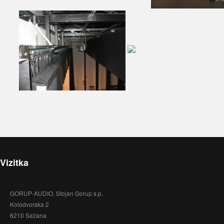
Vizitka
GORUP-AUDIO, Stojan Gorup s.p.
Kolodvorska 2
6210 Sežana