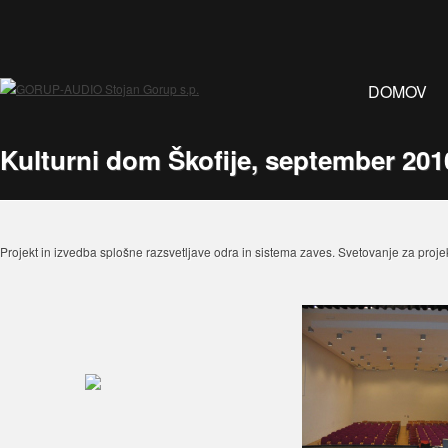
DOMOV
Kulturni dom Škofije, september 201
Projekt in izvedba splošne razsvetljave odra in sistema zaves. Svetovanje za projekt